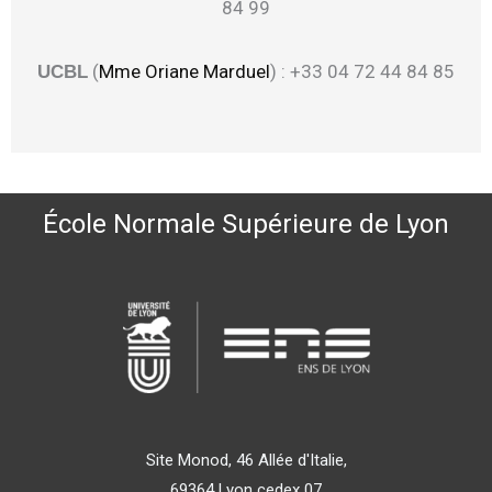
84 99
(
Mme Oriane Marduel
) : +33 04 72 44 84 85
UCBL
École Normale Supérieure de Lyon
Site Monod, 46 Allée d'Italie,
69364 Lyon cedex 07