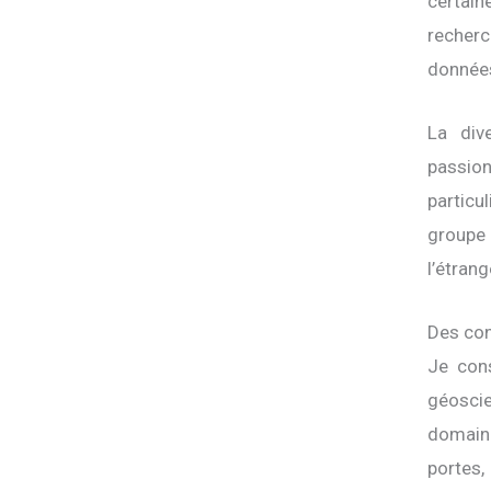
certain
recherc
données
La div
passio
particu
groupe 
l’étrang
Des con
Je cons
géoscie
domaine
portes,