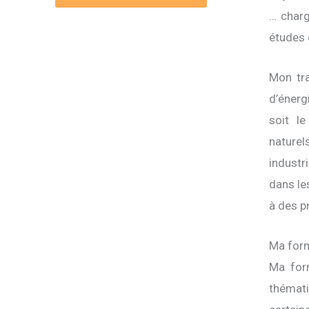
… charg
études 
Mon tra
d’énerg
soit le
nature
industr
dans le
à des p
Ma form
Ma for
thémati