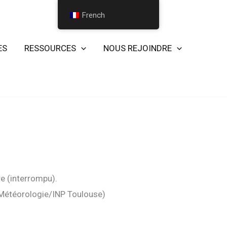
French
ES
RESSOURCES
NOUS REJOINDRE
e (interrompu).
 Météorologie/INP Toulouse)