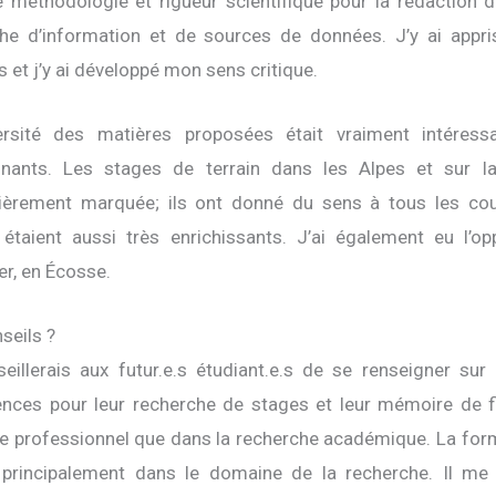
e méthodologie et rigueur scientifique pour la rédaction
he d’information et de sources de données. J’y ai appri
 et j’y ai développé mon sens critique.
ersité des matières proposées était vraiment intéressa
nnants. Les stages de terrain dans les Alpes et sur l
lièrement marquée; ils ont donné du sens à tous les cou
étaient aussi très enrichissants. J’ai également eu l’o
er, en Écosse.
seils ?
eillerais aux futur.e.s étudiant.e.s de se renseigner sur
nces pour leur recherche de stages et leur mémoire de fi
 professionnel que dans la recherche académique. La for
 principalement dans le domaine de la recherche. Il me 