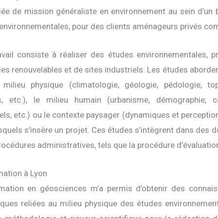
ée de mission généraliste en environnement au sein d’un b
environnementales, pour des clients aménageurs privés co
vail consiste à réaliser des études environnementales, p
ies renouvelables et de sites industriels. Les études aborde
 milieu physique (climatologie, géologie, pédologie, to
ls, etc.), le milieu humain (urbanisme, démographie, 
iels, etc.) ou le contexte paysager (dynamiques et perceptio
squels s’insère un projet. Ces études s’intègrent dans des 
rocédures administratives, tels que la procédure d’évaluati
ation à Lyon
mation en géosciences m’a permis d’obtenir des connais
ques reliées au milieu physique des études environnement